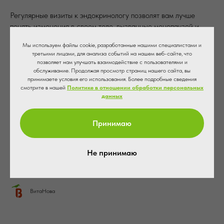
Регулярные визиты к эндокринологу позволят вам лучше
понять изменения в своем теле, вызванные менопаузой и
адаптироваться к ним. Помните, что ваше здоровье — это
Мы используем файлы cookie, разработанные нашими специалистами и
ваша сила!
третьими лицами, для анализа событий на нашем веб-сайте, что
позволяет нам улучшать взаимодействие с пользователями и
Онлайн-запись
обслуживание. Продолжая просмотр страниц нашего сайта, вы
принимаете условия его использования. Более подробные сведения
смотрите в нашей
Политике в отношении обработки персональных
+7 (8442) 49-51-51
данных
+7 (8442) 59-22-59
Принимаю
+7 (8442) 59-25-25
Не принимаю
Напишите нам на WA:
wa.me/79610887726
ВитаНова