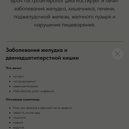
Врач гастроэнтеролог диагностирует и лечит
заболевания желудка, кишечника, печени,
поджелудочной железы, желчного пузыря и
нарушения пищеварения.
Заболевания желудка и
двенадцатиперстной кишки
Что лечит:
гастрит
гастродуоденит
язвенная болезнь
Helicobacter pylori-инфекция
Основные симптомы:
боль или жжение в верхней части живота
тяжесть после еды
тошнота
изжога
вздутие