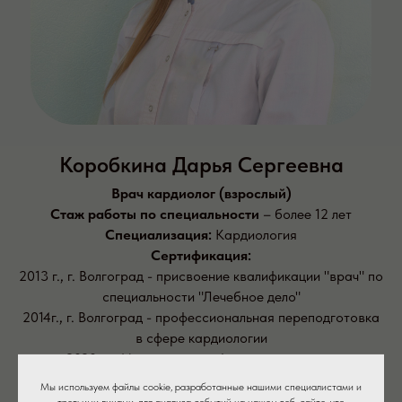
Коробкина Дарья Сергеевна
Врач кардиолог (взрослый)
Стаж работы по специальности
– более 12 лет
Специализация:
Кардиология
Сертификация:
2013 г., г. Волгоград - присвоение квалификации "врач" по
специальности "Лечебное дело"
2014г., г. Волгоград - профессиональная переподготовка
в сфере кардиологии
2020г, г. Москва - сертификат специалиста
"Кардиология"
Мы используем файлы cookie, разработанные нашими специалистами и