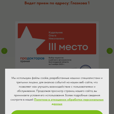
Ведет прием по адресу: Глазкова 1
Мы используем файлы cookie, разработанные нашими специалистами и
третьими лицами, для анализа событий на нашем веб-сайте, что
позволяет нам улучшать взаимодействие с пользователями и
обслуживание. Продолжая просмотр страниц нашего сайта, вы
принимаете условия его использования. Более подробные сведения
смотрите в нашей
Политике в отношении обработки персональных
Записаться на прием
данных