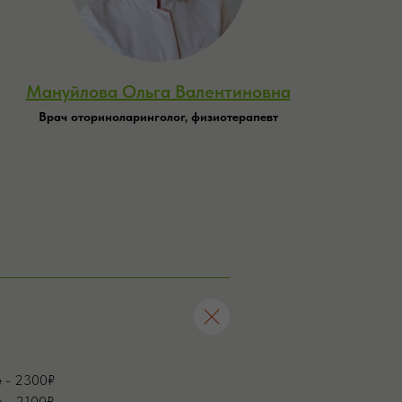
Мануйлова Ольга Валентиновна
Врач оториноларинголог, физиотерапевт
е - 2300₽
е - 2100₽