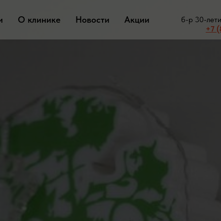
и
О клинике
Новости
Акции
б-р 30-лет
+7 (