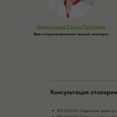
Aфaнaсьевa Еленa Петровнa
Врач оториноларинголог высшей категории
Консультация отолари
В01.028.001 Первичный прием (ос
В01.028.002 Повторный прием (ос