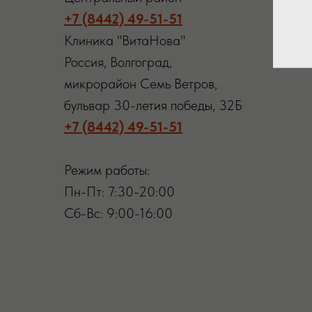
+7 (8442) 49-51-51
Клиника "ВитаНова"
Россия, Волгоград,
микрорайон Семь Ветров,
бульвар 30-летия победы, 32Б
+7 (8442) 49-51-51
Режим работы:
Пн-Пт: 7:30-20:00
Сб-Вс: 9:00-16:00