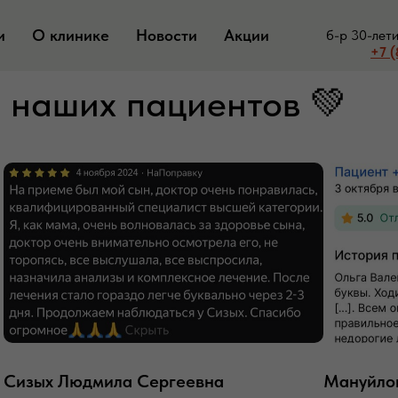
и
О клинике
Новости
Акции
б-р 30-лет
+7 (
 наших пациентов 💚
Сизых Людмила Сергеевна
Мануйло