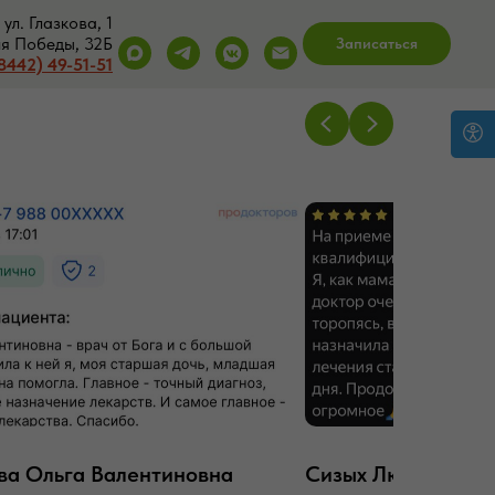
ул. Глазкова, 1
ия Победы, 32Б
Записаться
8442) 49-51-51
ва Ольга Валентиновна
Сизых Людмила С