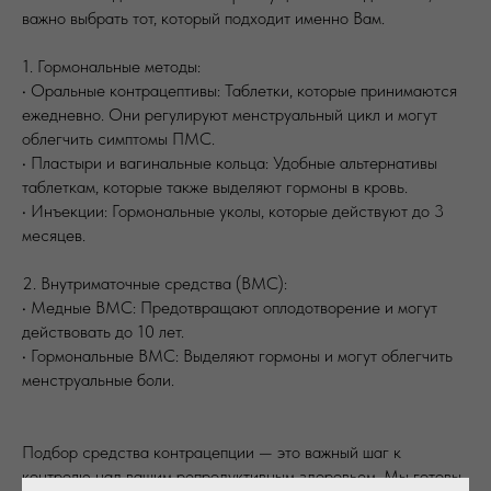
важно выбрать тот, который подходит именно Вам.
1.⁠ ⁠Гормональные методы:
• Оральные контрацептивы: Таблетки, которые принимаются
ежедневно. Они регулируют менструальный цикл и могут
облегчить симптомы ПМС.
• Пластыри и вагинальные кольца: Удобные альтернативы
таблеткам, которые также выделяют гормоны в кровь.
• Инъекции: Гормональные уколы, которые действуют до 3
месяцев.
2.⁠ ⁠Внутриматочные средства (ВМС):
• Медные ВМС: Предотвращают оплодотворение и могут
действовать до 10 лет.
• Гормональные ВМС: Выделяют гормоны и могут облегчить
менструальные боли.
Подбор средства контрацепции — это важный шаг к
контролю над вашим репродуктивным здоровьем. Мы готовы