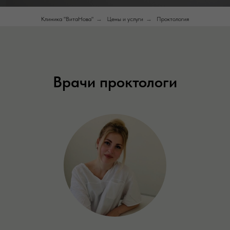
Клиника "ВитаНова"
→
Цены и услуги
→
Проктология
Врачи проктологи