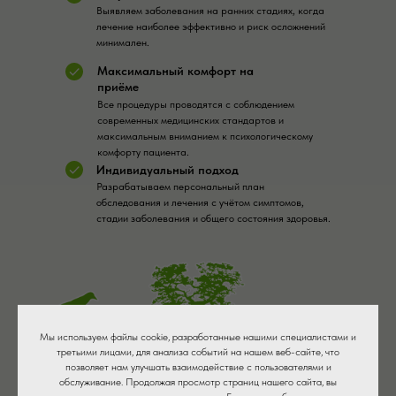
Выявляем заболевания на ранних стадиях, когда
лечение наиболее эффективно и риск осложнений
минимален.
Максимальный комфорт на
приёме
Все процедуры проводятся с соблюдением
современных медицинских стандартов и
максимальным вниманием к психологическому
комфорту пациента.
Индивидуальный подход
Разрабатываем персональный план
обследования и лечения с учётом симптомов,
стадии заболевания и общего состояния здоровья.
Мы используем файлы cookie, разработанные нашими специалистами и
третьими лицами, для анализа событий на нашем веб-сайте, что
позволяет нам улучшать взаимодействие с пользователями и
обслуживание. Продолжая просмотр страниц нашего сайта, вы