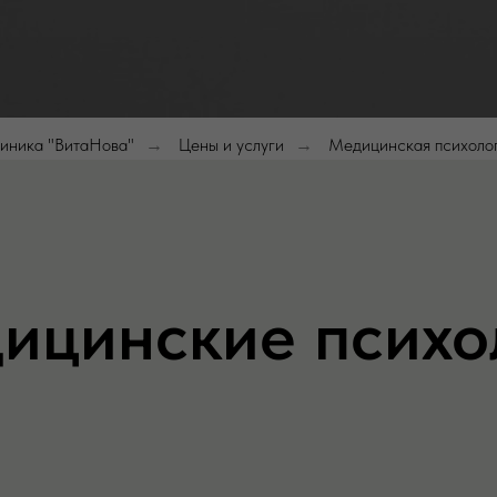
иника "ВитаНова"
Цены и услуги
Медицинская психоло
→
→
ицинские психо