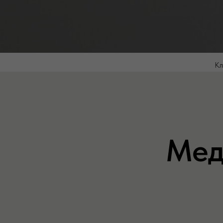
Кл
Мед