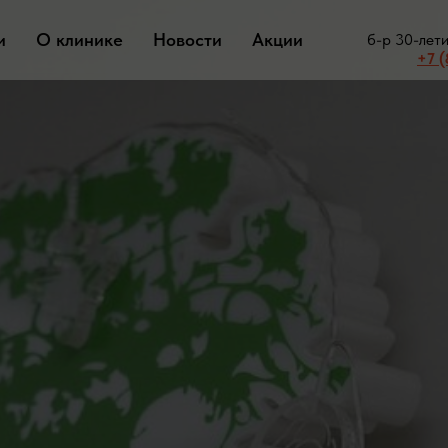
и
О клинике
Новости
Акции
б-р 30-лет
+7 (