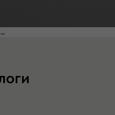
гия
логи