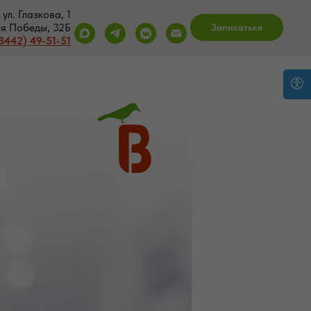
ул. Глазкова, 1
ия Победы, 32Б
Записаться
8442) 49-51-51