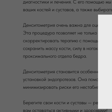
диагностики и лечения. С его помощью мы
ваших костей и суставов, а также выбират
Денситометрия очень важна для оценки ми
Эта процедура позволяет не только выяви
скорректировать терапию с помощью анти
сохранить массу кости, силу в ногах и спи
проксимального отдела бедра.
Денситометрия становится особенно акту
установкой эндопротезов. Она помогает в
минимизировать риски его нестабильности
Берегите свои кости и суставы — регуляр
вам оставаться активными и здоровыми!