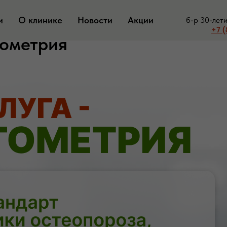
и
О клинике
Новости
Акции
б-р 30-лет
+7 (
тометрия