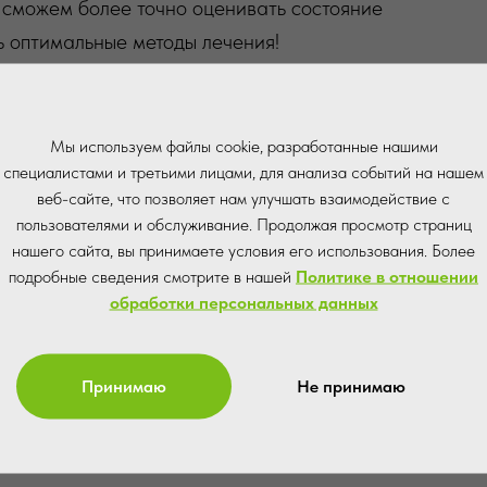
 сможем более точно оценивать состояние
ь оптимальные методы лечения!
неральной плотности костей и состава тела.
ть снижение плотности, но и своевременно
Мы используем файлы cookie, разработанные нашими
специалистами и третьими лицами, для анализа событий на нашем
резорбтивных препаратов, что помогает
веб-сайте, что позволяет нам улучшать взаимодействие с
не, а также снизить риск переломов, особенно
пользователями и обслуживание. Продолжая просмотр страниц
нашего сайта, вы принимаете условия его использования. Более
подробные сведения смотрите в нашей
Политике в отношении
обработки персональных данных
альной перед операциями на суставах и
ыбрать оптимальный тип протеза и
.
Принимаю
Не принимаю
ная денситометрия на новом аппарате поможет