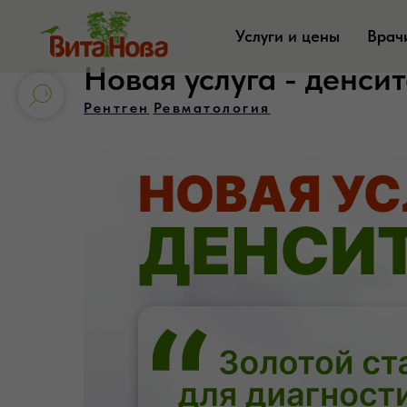
Услуги и цены
Врач
Новая услуга - денси
Рентген
Ревматология