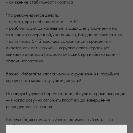
- снижение стабильности корпуса
Что рекомендуется делать:
- осмотр, при необходимости — УЗИ;
- реабилитация: дыхательные и щадящие упражнения на
активацию поперечной/косых мышц, бандаж по показаниям;
- если через 6–12 месяцев сохраняется выраженный
диастаз или есть грыжа — хирургическая коррекция:
пликация диастаза (эндоскопически), при избытке кожи —
абдоминопластика.
Важно! Избегайте классических скручиваний и подъёмов
корпуса, это может усугубить диастаз!
Планируя будущие беременности, обсудите сроки операции
— иногда разумно отложить пластику до завершения
репродуктивных планов.
Консультация поможет выбрать оптимальный путь — от
реабилитации до операции!