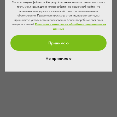
Мы используем файлы cookie, разработанные нашими специалистами и
👉
ОНЛАЙН ЗАПИСЬ
👈
третьими лицами, для анализа событий на нашем веб-сайте, что
позволяет нам улучшать взаимодействие с пользователями и
обслуживание. Продолжая просмотр страниц нашего сайта, вы
+7 (8442) 49-51-51
принимаете условия его использования. Более подробные сведения
смотрите в нашей
Политике в отношении обработки персональных
+7 (8442) 59-22-59
данных
+7 (8442) 49-51-51
Принимаю
ВитаНова
Не принимаю