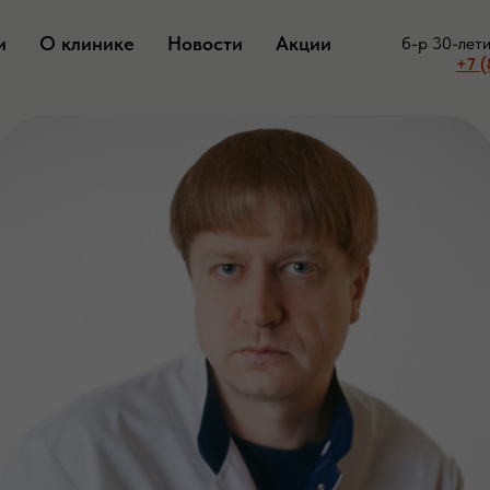
и
О клинике
Новости
Акции
б-р 30-лет
+7 (