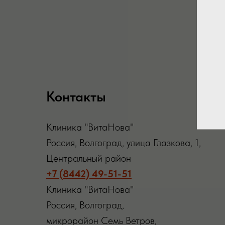
Контакты
Клиника "ВитаНова"
Россия, Волгоград, улица Глазкова, 1,
Центральный район
+7 (8442) 49-51-51
Клиника "ВитаНова"
Россия, Волгоград,
микрорайон Семь Ветров,