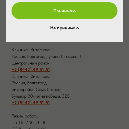
Принимаю
Не принимаю
Контакты
Клиника "ВитаНова"
Россия, Волгоград, улица Глазкова, 1,
Центральный район
+7 (8442) 49-51-51
Клиника "ВитаНова"
Россия, Волгоград,
микрорайон Семь Ветров,
бульвар 30-летия победы, 32Б
+7 (8442) 49-51-51
Режим работы:
Пн-Пт: 7:30-20:00