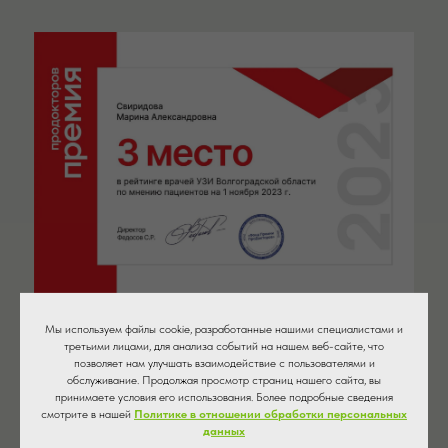
Мы используем файлы cookie, разработанные нашими специалистами и
третьими лицами, для анализа событий на нашем веб-сайте, что
К данному доктору отсутствует онлайн-запись,
позволяет нам улучшать взаимодействие с пользователями и
обслуживание. Продолжая просмотр страниц нашего сайта, вы
просьба записаться на прием по телефону:
принимаете условия его использования. Более подробные сведения
смотрите в нашей
Политике в отношении обработки персональных
данных
+ 7 (8442) 49-51-51