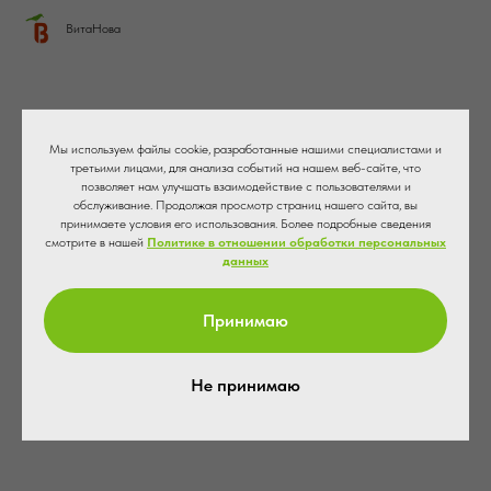
ВитаНова
Мы используем файлы cookie, разработанные нашими специалистами и
третьими лицами, для анализа событий на нашем веб-сайте, что
позволяет нам улучшать взаимодействие с пользователями и
обслуживание. Продолжая просмотр страниц нашего сайта, вы
принимаете условия его использования. Более подробные сведения
смотрите в нашей
Политике в отношении обработки персональных
данных
Принимаю
Не принимаю