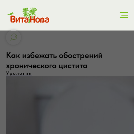
Как избежать обострений
хронического цистита
Урология