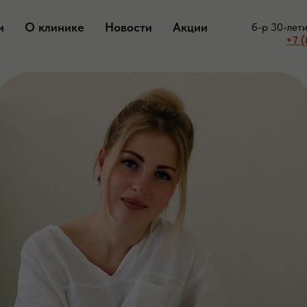
и
О клинике
Новости
Акции
б-р 30-лет
+7 (