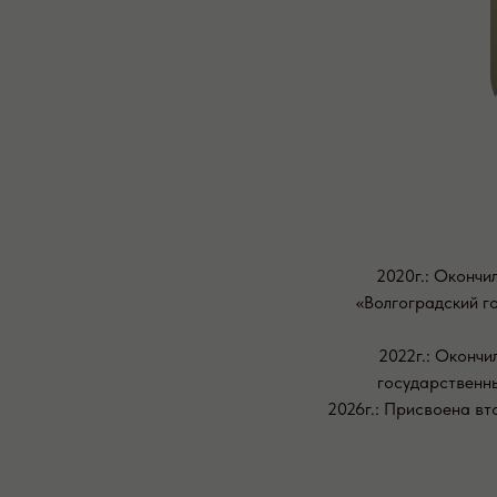
2020г.: Оконч
«Волгоградский г
2022г.: Окончи
государственны
2026г.: Присвоена вт