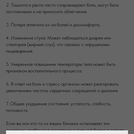
2. Тошнота и рвота часто сопровождают боль, могут быть
постоянными и не приносить облегчения.
3. Потеря аппетита из-за болей и дискомфорта.
4. Изменения стула: Может наблюдаться диарея или
стеаторея (жирный стул), что связано с нарушением
пищеварения.
5. Умеренное повышение температуры тела может быть
признаком воспалительного процесса.
6. В ответ на боль и стресс организм может реагировать
увеличением частоты сердечных сокращений и дыхания.
7. Общее ухудшение состояния: усталость, слабость,
потливость.
Если вы или кто-то из ваших близких испытывает эти
симптомы, особенно в сочетании с сильной болью в животе,