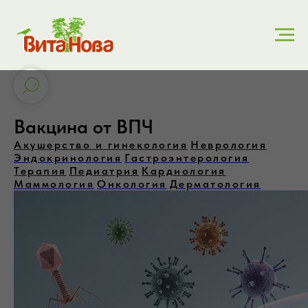
Вакцина от ВПЧ
Акушерство и гинекология
Неврология
Эндокринология
Гастроэнтерология
Терапия
Педиатрия
Кардиология
Маммология
Онкология
Дерматология